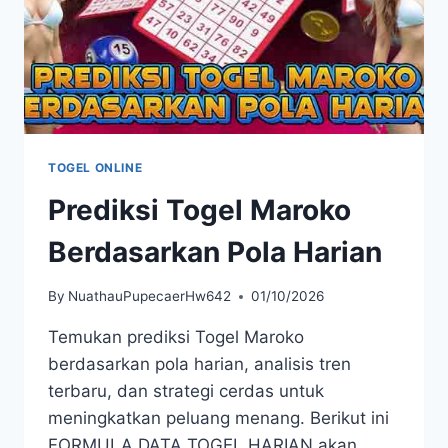
TOGEL ONLINE
Prediksi Togel Maroko
Berdasarkan Pola Harian
By
NuathauPupecaerHw642
01/10/2026
Temukan prediksi Togel Maroko
berdasarkan pola harian, analisis tren
terbaru, dan strategi cerdas untuk
meningkatkan peluang menang. Berikut ini
FORMULA DATA TOGEL HARIAN akan