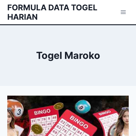
Skip
FORMULA DATA TOGEL
to
HARIAN
content
Togel Maroko