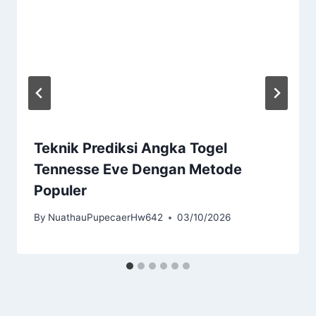
Teknik Prediksi Angka Togel
Tennesse Eve Dengan Metode
Populer
By
NuathauPupecaerHw642
03/10/2026