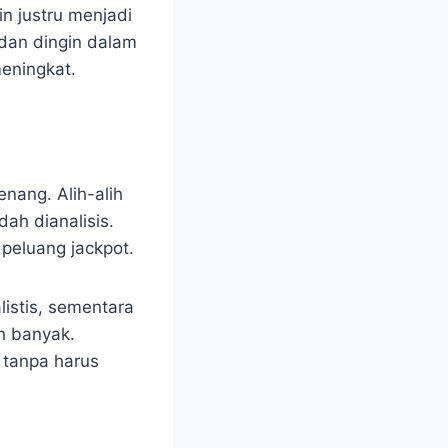
n justru menjadi
dan dingin dalam
eningkat.
nang. Alih-alih
ah dianalisis.
 peluang jackpot.
istis, sementara
h banyak.
 tanpa harus