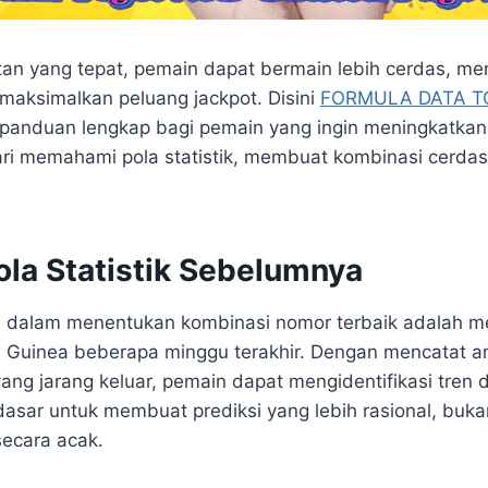
n yang tepat, pemain dapat bermain lebih cerdas, men
maksimalkan peluang jackpot. Disini
FORMULA DATA T
panduan lengkap bagi pemain yang ingin meningkatkan
ri memahami pola statistik, membuat kombinasi cerda
ola Statistik Sebelumnya
dalam menentukan kombinasi nomor terbaik adalah men
 Guinea beberapa minggu terakhir. Dengan mencatat a
ng jarang keluar, pemain dapat mengidentifikasi tren d
 dasar untuk membuat prediksi yang lebih rasional, buk
ecara acak.