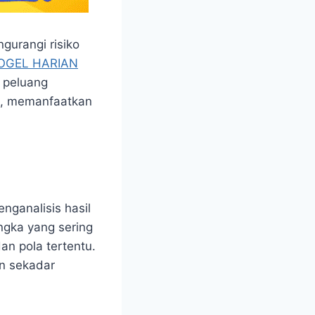
gurangi risiko
OGEL HARIAN
 peluang
s, memanfaatkan
ganalisis hasil
ngka yang sering
an pola tertentu.
an sekadar