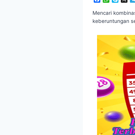
a
h
k
c
a
y
Mencari kombinas
e
t
p
keberuntungan se
b
s
e
o
A
o
p
k
p