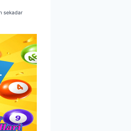
an sekadar