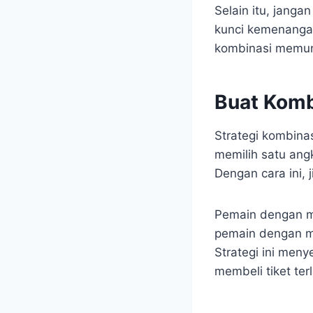
Selain itu, janga
kunci kemenanga
kombinasi memung
Buat Komb
Strategi kombina
memilih satu angk
Dengan cara ini, 
Pemain dengan mo
pemain dengan mo
Strategi ini men
membeli tiket ter