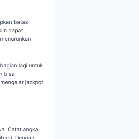
apkan batas
lin dapat
n menurunkan
bagian lagi untuk
n bisa
 mengejar jackpot
ka. Catat angka
ibadi. Dengan