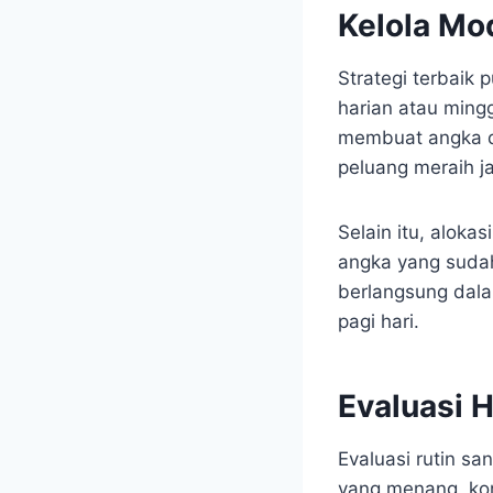
Kelola Mo
Strategi terbaik
harian atau mingg
membuat angka di
peluang meraih j
Selain itu, alok
angka yang sudah
berlangsung dala
pagi hari.
Evaluasi H
Evaluasi rutin s
yang menang, kom