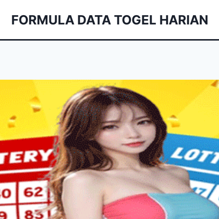
FORMULA DATA TOGEL HARIAN