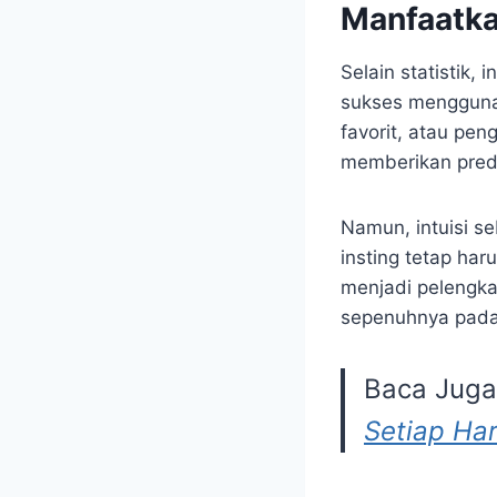
Manfaatka
Selain statistik,
sukses menggunaka
favorit, atau pen
memberikan predi
Namun, intuisi se
insting tetap har
menjadi pelengka
sepenuhnya pada
Baca Jug
Setiap Har