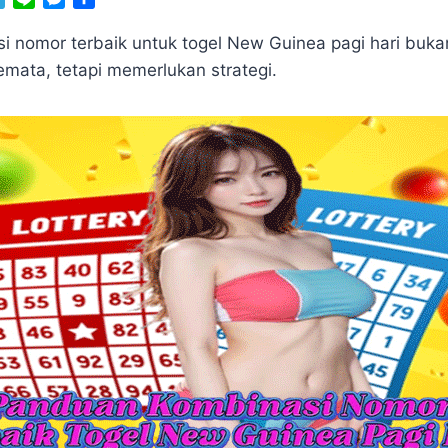
e
i
e
h
l
n
s
a
i nomor terbaik untuk togel New Guinea pagi hari buk
e
e
s
r
mata, tetapi memerlukan strategi.
g
e
e
r
n
a
g
m
e
r