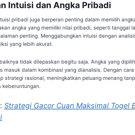
n Intuisi dan Angka Pribadi
 intuisi pribadi juga berperan penting dalam memilih ang
n angka yang memiliki nilai pribadi, seperti tanggal l
galaman penting. Menggabungkan intuisi dengan analisis 
ksi yang lebih akurat.
baiknya tidak dilepaskan begitu saja. Angka yang dipil
us masuk dalam kombinasi yang dianalisis. Dengan cara in
p strategi rasional, meningkatkan peluang menang tan
 keberuntungan.
a:
Strategi Gacor Cuan Maksimal Togel 
i