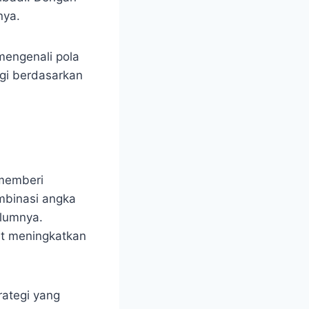
nya.
mengenali pola
egi berdasarkan
 memberi
mbinasi angka
elumnya.
at meningkatkan
rategi yang