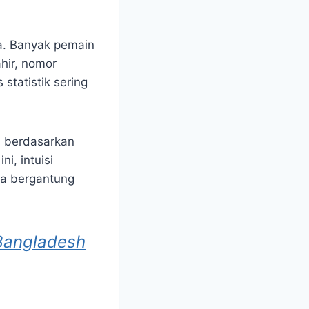
ka. Banyak pemain
ahir, nomor
statistik sering
ih berdasarkan
i, intuisi
pa bergantung
Bangladesh