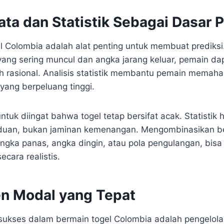
ata dan Statistik Sebagai Dasar P
gel Colombia adalah alat penting untuk membuat prediks
ang sering muncul dan angka jarang keluar, pemain d
bih rasional. Analisis statistik membantu pemain mema
yang berpeluang tinggi.
tuk diingat bahwa togel tetap bersifat acak. Statistik 
uan, bukan jaminan kemenangan. Mengombinasikan 
 angka panas, angka dingin, atau pola pengulangan, bis
secara realistis.
n Modal yang Tepat
 sukses dalam bermain togel Colombia adalah pengelol