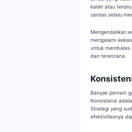
kalah atau terla
cerdas selalu men
Mengendalikan em
mengalami kekala
untuk membalas k
dan terencana.
Konsistens
Banyak pemain gag
Konsistensi adala
Strategi yang su
efektivitasnya da