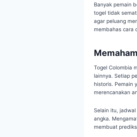
Banyak pemain b
togel tidak semat
agar peluang mena
membahas cara ce
Memahami
Togel Colombia m
lainnya. Setiap p
historis. Pemain
merencanakan ang
Selain itu, jadw
angka. Mengamati
membuat prediksi