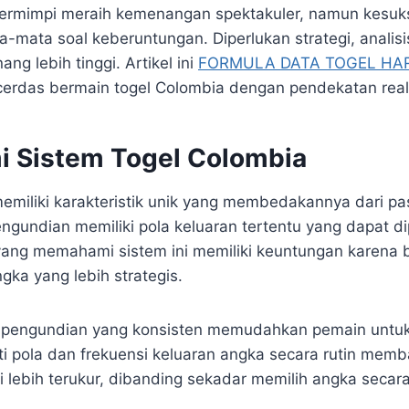
ermimpi meraih kemenangan spektakuler, namun kesu
a-mata soal keberuntungan. Diperlukan strategi, analisis
ng lebih tinggi. Artikel ini
FORMULA DATA TOGEL HA
rdas bermain togel Colombia dengan pendekatan realist
 Sistem Togel Colombia
emiliki karakteristik unik yang membedakannya dari pa
engundian memiliki pola keluaran tertentu yang dapat dip
 yang memahami sistem ini memiliki keuntungan karena 
ka yang lebih strategis.
al pengundian yang konsisten memudahkan pemain untuk
 pola dan frekuensi keluaran angka secara rutin mem
 lebih terukur, dibanding sekadar memilih angka secara