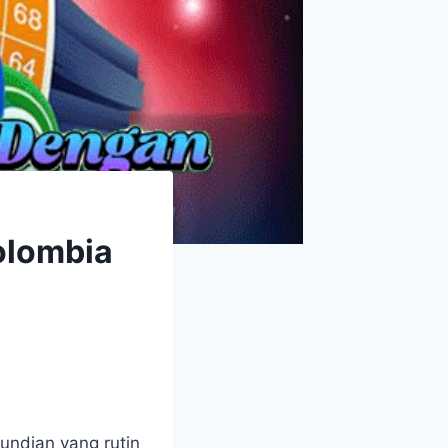
olombia
undian yang rutin