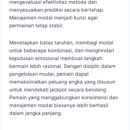
mengevaluasi efektivitas metode dan
menyesuaikan prediksi secara bertahap.
Manajemen modal menjadi kunci agar
permainan tetap stabil.
Menetapkan batas taruhan, membagi modal
untuk beberapa kombinasi, dan menghindari
keputusan emosional membuat langkah
bermain lebih rasional. Dengan disiplin dalam
pengelolaan modal, pemain dapat
memaksimalkan peluang angka yang disusun
untuk mendekati jackpot secara berulang.
Pemain yang menggabungkan konsistensi dan
manajemen modal biasanya lebih berhasil
dalam jangka panjang.