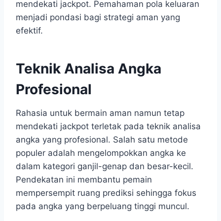
mendekati jackpot. Pemahaman pola keluaran
menjadi pondasi bagi strategi aman yang
efektif.
Teknik Analisa Angka
Profesional
Rahasia untuk bermain aman namun tetap
mendekati jackpot terletak pada teknik analisa
angka yang profesional. Salah satu metode
populer adalah mengelompokkan angka ke
dalam kategori ganjil-genap dan besar-kecil.
Pendekatan ini membantu pemain
mempersempit ruang prediksi sehingga fokus
pada angka yang berpeluang tinggi muncul.