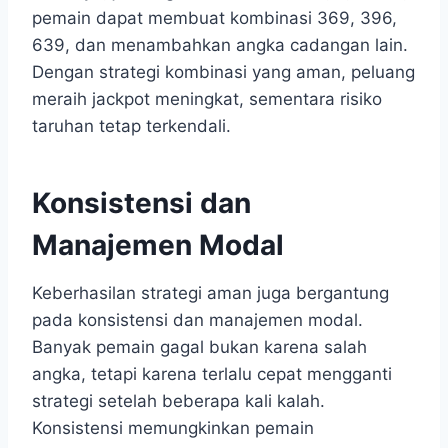
pemain dapat membuat kombinasi 369, 396,
639, dan menambahkan angka cadangan lain.
Dengan strategi kombinasi yang aman, peluang
meraih jackpot meningkat, sementara risiko
taruhan tetap terkendali.
Konsistensi dan
Manajemen Modal
Keberhasilan strategi aman juga bergantung
pada konsistensi dan manajemen modal.
Banyak pemain gagal bukan karena salah
angka, tetapi karena terlalu cepat mengganti
strategi setelah beberapa kali kalah.
Konsistensi memungkinkan pemain