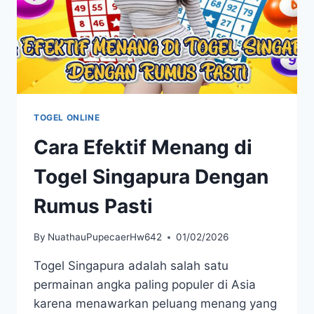
TOGEL ONLINE
Cara Efektif Menang di
Togel Singapura Dengan
Rumus Pasti
By
NuathauPupecaerHw642
01/02/2026
Togel Singapura adalah salah satu
permainan angka paling populer di Asia
karena menawarkan peluang menang yang