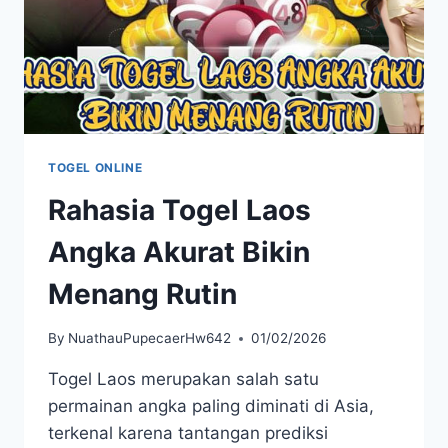
TOGEL ONLINE
Rahasia Togel Laos
Angka Akurat Bikin
Menang Rutin
By
NuathauPupecaerHw642
01/02/2026
Togel Laos merupakan salah satu
permainan angka paling diminati di Asia,
terkenal karena tantangan prediksi