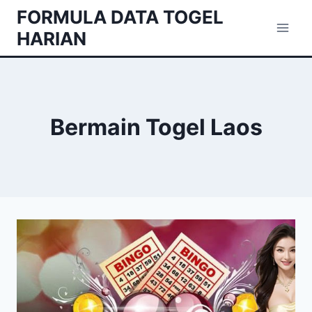
Skip
FORMULA DATA TOGEL
to
HARIAN
content
Bermain Togel Laos