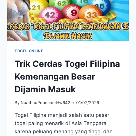
TOGEL ONLINE
Trik Cerdas Togel Filipina
Kemenangan Besar
Dijamin Masuk
By
NuathauPupecaerHw642
01/02/2026
Togel Filipina menjadi salah satu pasar
togel paling menarik di Asia Tenggara
karena peluang menang yang tinggi dan