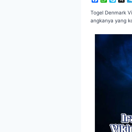
a
h
k
c
a
y
Togel Denmark Vik
e
t
p
angkanya yang k
b
s
e
o
A
o
p
k
p