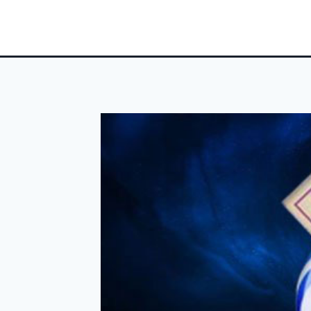
Skip
to
content