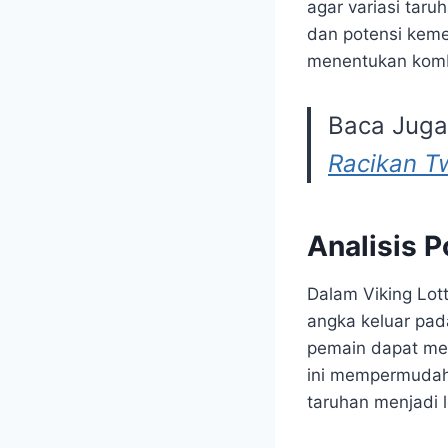
agar variasi taru
dan potensi keme
menentukan kombi
Baca Jug
Racikan T
Analisis 
Dalam Viking Lot
angka keluar pad
pemain dapat men
ini mempermudah 
taruhan menjadi le