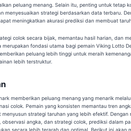
kan peluang menang. Selain itu, penting untuk tetap k
an menyesuaikan strategi berdasarkan data terbaru. D
 dapat meningkatkan akurasi prediksi dan membuat taruh
tegi colok secara bijak, memantau hasil harian, dan 
 merupakan fondasi utama bagi pemain Viking Lotto D
emberikan peluang lebih tinggi untuk meraih kemenan
nan lebih terstruktur.
an
mark memberikan peluang menang yang menarik melalui 
nasi colok. Pemain yang konsisten memantau tren ang
at menyusun strategi taruhan yang lebih efektif. Deng
observasi angka, dan strategi colok, prediksi dalam pa
ukan secara lebih terarah dan optimal. Berikut ini aka