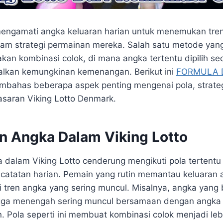
engamati angka keluaran harian untuk menemukan tre
am strategi permainan mereka. Salah satu metode yan
an kombinasi colok, di mana angka tertentu dipilih sec
lkan kemungkinan kemenangan. Berikut ini
FORMULA 
bahas beberapa aspek penting mengenai pola, strategi
saran Viking Lotto Denmark.
n Angka Dalam Viking Lotto
 dalam Viking Lotto cenderung mengikuti pola tertentu
i catatan harian. Pemain yang rutin memantau keluaran 
tren angka yang sering muncul. Misalnya, angka yang
ingga menengah sering muncul bersamaan dengan angka
 Pola seperti ini membuat kombinasi colok menjadi lebih