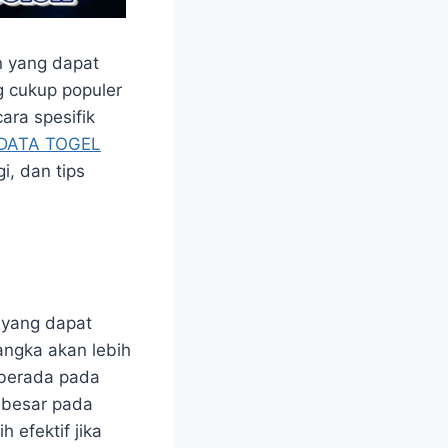
n yang dapat
g cukup populer
ara spesifik
DATA TOGEL
, dan tips
 yang dapat
angka akan lebih
 berada pada
 besar pada
 efektif jika