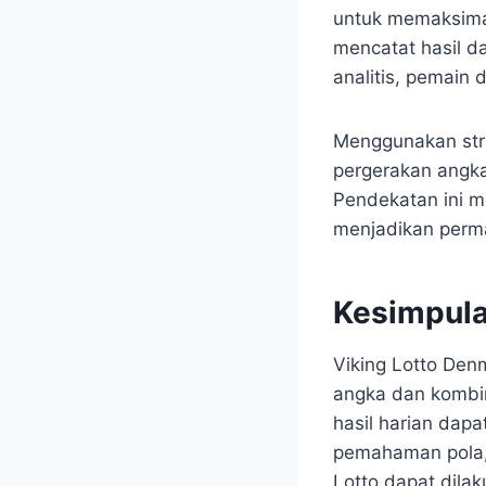
untuk memaksimal
mencatat hasil d
analitis, pemain
Menggunakan stra
pergerakan angka
Pendekatan ini m
menjadikan permai
Kesimpul
Viking Lotto Den
angka dan kombi
hasil harian dap
pemahaman pola, 
Lotto dapat dilak