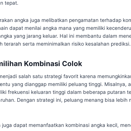
n tepat.
akan angka juga melibatkan pengamatan terhadap kom
ain dapat menilai angka mana yang memiliki kecender
 angka yang jarang keluar. Hal ini membantu dalam mene
h terarah serta meminimalkan risiko kesalahan prediksi.
milihan Kombinasi Colok
menjadi salah satu strategi favorit karena memungkink
entu yang dianggap memiliki peluang tinggi. Misalnya, 
ki frekuensi keluaran tinggi dalam beberapa putaran te
aruhan. Dengan strategi ini, peluang menang bisa lebih
in juga dapat memanfaatkan kombinasi angka kecil, me