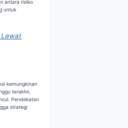
 antara risiko
g untuk
o Lewat
ksi kemungkinan
ggu terakhir,
uncul. Pendekatan
gga strategi