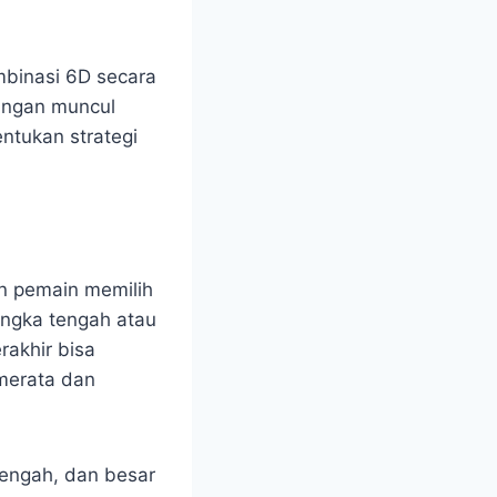
binasi 6D secara
ungan muncul
ntukan strategi
an pemain memilih
angka tengah atau
rakhir bisa
 merata dan
nengah, dan besar